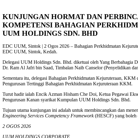
KUNJUNGAN HORMAT DAN PERBINC
KOMPETENSI BAHAGIAN PERKHIDM
UUM HOLDINGS SDN. BHD
EDC UUM, Sintok | 2 Ogos 2026 – Bahagian Perkhidmatan Kejurute
EDC UUM, Sintok, Kedah.
Delegasi UUM Holdings Sdn. Bhd. diketuai oleh Yang Berbahagia D
Dr. Ram Al Jafri bin Saad, Timbalan Naib Canselor (Penyelidikan da
Sementara itu, delegasi Bahagian Perkhidmatan Kejuruteraan, KKM d
Pengurusan Tertinggi Bahagian Perkhidmatan Kejuruteraan KKM.
Turut hadir ialah Encik Azman Hisham Che Doi, Ketua Pegawai Ek
Pengurusan Kanan syarikat Kumpulan UUM Holdings Sdn. Bhd.
Tujuan utama kunjungan ini adalah untuk membincangkan dan menero
Engineering Services Competency Framework
(HESCF) yang boleh d
2 OGOS 2026
UUM HOLDINGS CORPORATE