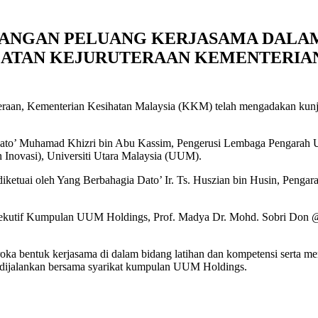
ANGAN PELUANG KERJASAMA DALAM
ATAN KEJURUTERAAN KEMENTERIAN 
raan, Kementerian Kesihatan Malaysia (KKM) telah mengadakan kun
ato’ Muhamad Khizri bin Abu Kassim, Pengerusi Lembaga Pengarah UUM
n Inovasi), Universiti Utara Malaysia (UUM).
iketuai oleh Yang Berbahagia Dato’ Ir. Ts. Huszian bin Husin, Peng
sekutif Kumpulan UUM Holdings, Prof. Madya Dr. Mohd. Sobri Don @
ka bentuk kerjasama di dalam bidang latihan dan kompetensi serta 
ijalankan bersama syarikat kumpulan UUM Holdings.