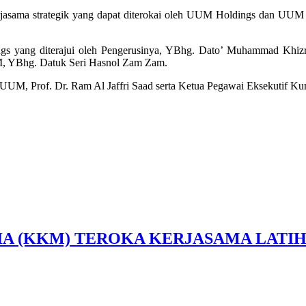
jasama strategik yang dapat diterokai oleh UUM Holdings dan UUM p
s yang diterajui oleh Pengerusinya, YBhg. Dato’ Muhammad Khizr
KM, YBhg. Datuk Seri Hasnol Zam Zam.
si) UUM, Prof. Dr. Ram Al Jaffri Saad serta Ketua Pegawai Eksekut
IA (KKM) TEROKA KERJASAMA LATI