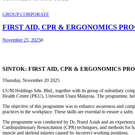
GROUP CORPORATE
FIRST AID, CPR & ERGONOMICS PR
November 25, 2025
0
SINTOK: FIRST AID, CPR & ERGONOMICS P
Thursday, November 20 2025
UUM Holdings Sdn. Bhd., together with its group of subsidiary comp
Health Centre (PKU), Universiti Utara Malaysia. The programme, held 
The objective of this programme was to enhance awareness and comp
practices in the workplace. These skills are essential to ensure a saf
The programme was conducted by Dr. Nurul Asiah and an experienced
Cardiopulmonary Resuscitation (CPR) techniques, and methods for hand
muscle and skeletal injuries caused by incorrect working positions.